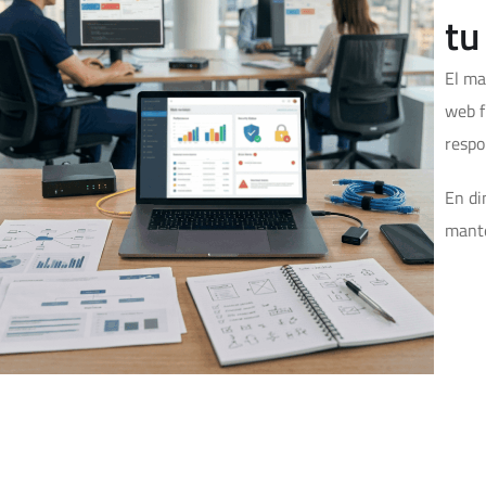
tu
El ma
web f
respo
En di
mante
Mantenimiento web d