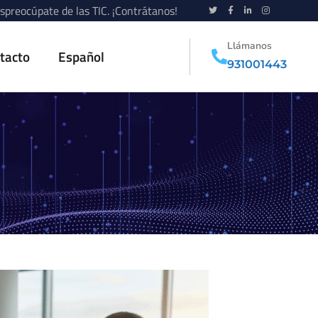
spreocúpate de las TIC. ¡Contrátanos!
Llámanos
tacto
Español
931001443