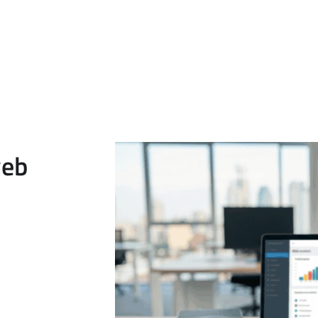
ífico o integrarse dentro de una estrategia más amplia de diseño
y soporte técnico, la empresa gana más continuidad, evita proble
sin depender de soluciones puntuales.
web