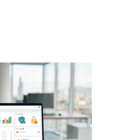
 web, ecommerce y soluciones digitales.
mas recurrentes y puede evolucionar su web