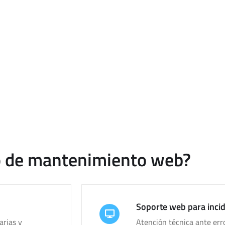
nto web para mantener tu pá
eriódicas para seguir funcionando correctamente. Cuando no se ma
bilidades, lentitud o fallos que afectan a la experiencia del usuari
mantener páginas web actualizadas, revisadas y preparadas para 
empresa.
io de mantenimiento web?
Soporte web para inci
arias y
Atención técnica ante erro