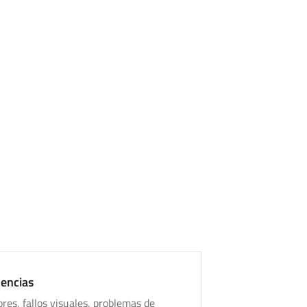
gina operativa
ntiene, pueden aparecer errores, problemas
o.
acompañar la actividad digital de cada
dencias
res, fallos visuales, problemas de