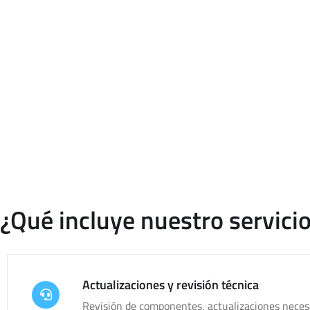
Empresa de mantenimie
Una web corporativa o una tienda online necesita revisiones p
de seguridad, incompati
Como empresa de mantenimiento web, en dimgest ayudamos a 
¿Qué incluye nuestro servic
Actualizaciones y revisión técnica
Revisión de componentes, actualizaciones neces