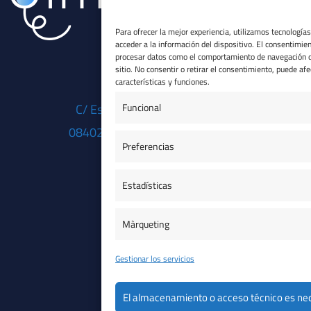
Para ofrecer la mejor experiencia, utilizamos tecnologí
acceder a la información del dispositivo. El consentimie
procesar datos como el comportamiento de navegación o 
sitio. No consentir o retirar el consentimiento, puede af
características y funciones.
Funcional
C/ Esteve Garrell 4, Local 3
08402 Granollers (Barcelona)
Preferencias
Visita'ns
Estadísticas
Avís legal
P
Màrqueting
Gestionar los servicios
Cop
El almacenamiento o acceso técnico es nece