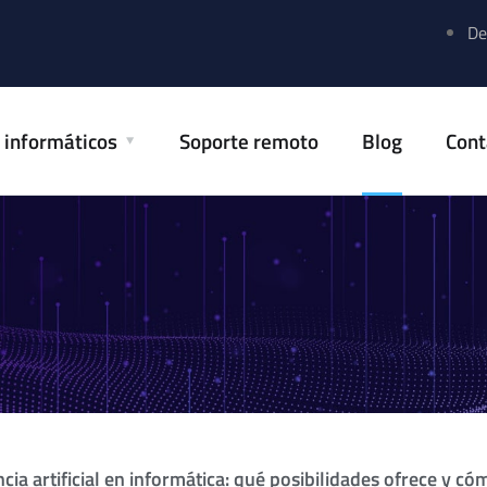
De
s informáticos
Soporte remoto
Blog
Cont
ncia artificial en informática: qué posibilidades ofrece y c