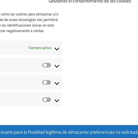
Gestionar el consentimiento de las cookies
as como las cookies para almacenar y/o
nto de estas tecnologías nos permitirá
las identificaciones únicas en este
ectar negativamente a ciertas
info@dimgest.com
Siempre activo
Escriu-nos
olítica de cookies
Avís d’exempció de responsabilitat
yright © 2024 dimgest Sistemas de Información.
sario para la finalidad legítima de almacenar preferencias no solicitad