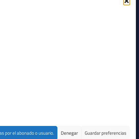
+34 93 100 14 43
Truca'ns
as por el abonado o usuario.
Denegar
Guardar preferencias