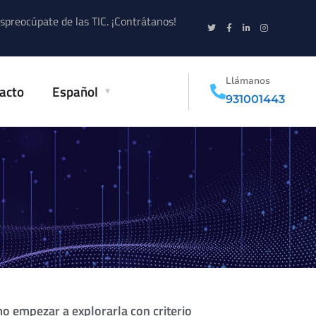
spreocúpate de las TIC. ¡Contrátanos!
Llámanos
acto
Español
931001443
ómo empezar a explorarla con criterio