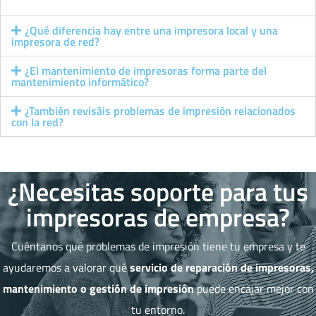
¿Qué diferencia hay entre una impresora local y una
impresora de red?
¿El mantenimiento de impresoras forma parte del
mantenimiento informático?
¿También revisáis problemas de impresión relacionados
con la red?
¿Necesitas soporte para tus
impresoras de empresa?
Cuéntanos qué problemas de impresión tiene tu empresa y te
ayudaremos a valorar qué
servicio de reparación de impresoras,
mantenimiento o gestión de impresión
puede encajar mejor con
tu entorno.