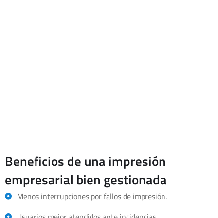
Las impresoras de red forman parte del parque informático de
muchas empresas y deben gestionarse junto con ordenadores,
usuarios, red y sistemas.
Por eso, el mantenimiento de impresoras puede integrarse
dentro de un servicio más amplio de mantenimiento
informático, soporte IT o administración de redes cuando el
entorno lo requiere.
Beneficios de una impresión
empresarial bien gestionada
Menos interrupciones por fallos de impresión.
Usuarios mejor atendidos ante incidencias.