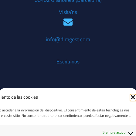
Visita'ns
info@dimgest.com
Escriu-nos
iento de las cookies
+34 93 100 14 43
o acceder a la información del dispositivo. El consentimiento de estas tecnologías nos
en este sitio. No consentir o retirar el consentimiento, puede afectar negativamente a
Siempre activo
Truca'ns