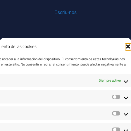
Escriu-nos
iento de las cookies
+34 93 100 14 43
o acceder a la información del dispositivo. El consentimiento de estas tecnologías nos
en este sitio. No consentir o retirar el consentimiento, puede afectar negativamente a
Siempre activo
Truca'ns
Copyright © 2024 dimgest Sistemas de Información.