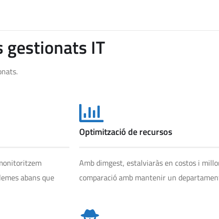
s gestionats IT
onats.
Optimització de recursos
 monitoritzem
Amb dimgest, estalviaràs en costos i millor
blemes abans que
comparació amb mantenir un departament 