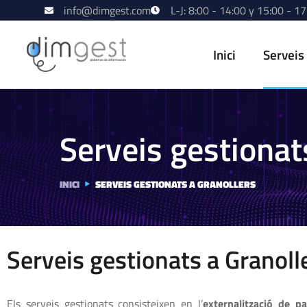
info@dimgest.com
L-J: 8:00 - 14:00 y 15:00 - 17
Inici
Serveis
Serveis gestionat
INICI
SERVEIS GESTIONATS A GRANOLLERS
Serveis gestionats a Granoll
Els serveis gestionats consisteixen en l’
externalització de pa