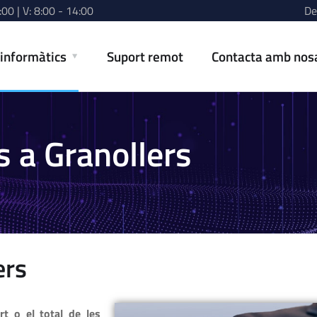
:00 | V: 8:00 - 14:00
De
 informàtics
Suport remot
Contacta amb nos
s a Granollers
ers
rt o el total de les