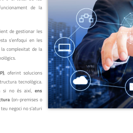
funcionament de la
ient de gestionar les
sta s’enfoqui en les
la complexitat de la
ològics.
P)
, oferint solucions
structura tecnològica.
 si no és així,
ens
ctura
(on-premises o
l teu negoci no s’aturi