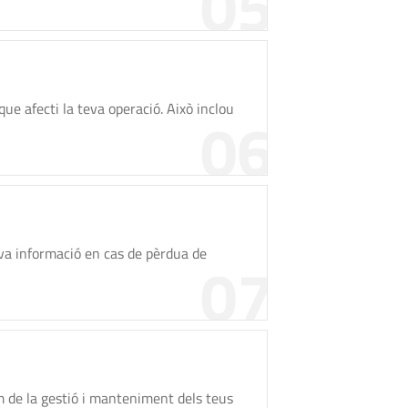
05
ue afecti la teva operació. Això inclou
06
eva informació en cas de pèrdua de
07
 de la gestió i manteniment dels teus