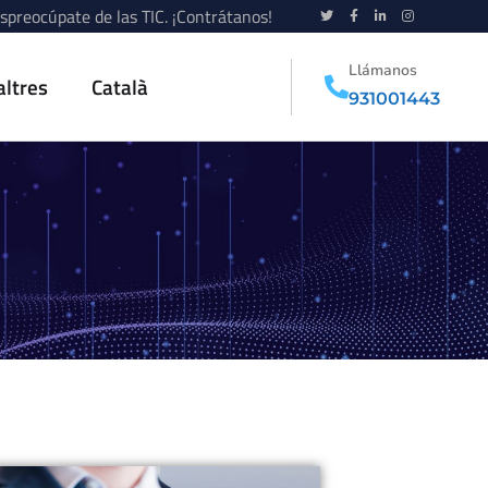
spreocúpate de las TIC. ¡Contrátanos!
Llámanos
altres
Català
931001443