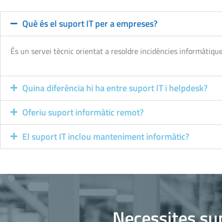
Què és el suport IT per a empreses?
És un servei tècnic orientat a resoldre incidències informàtiqu
Quina diferència hi ha entre suport IT i helpdesk?
Oferiu suport informàtic remot?
El suport IT inclou manteniment informàtic?
Necessites sup