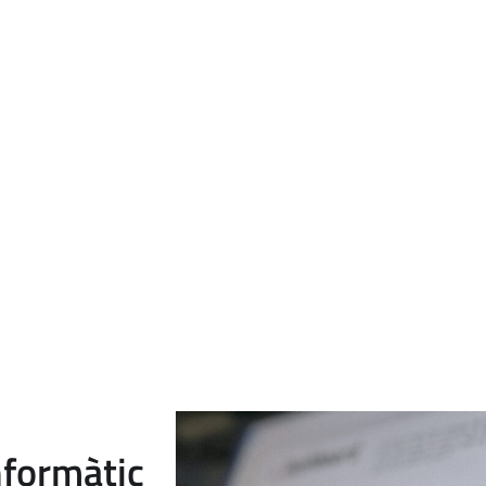
ia entre suport IT i Helpdesk
 seguiment d’incidències. El suport IT, en canvi, se centra en la res
suaris i la continuïtat operativa dels sistemes.
ena i prioritza les sol·licituds, mentre que el suport tècnic informà
tècniques.
nformàtic