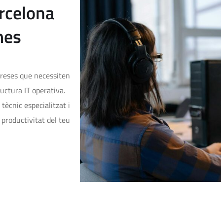
arcelona
mes
preses que necessiten
uctura IT operativa.
tècnic especialitzat i
productivitat del teu