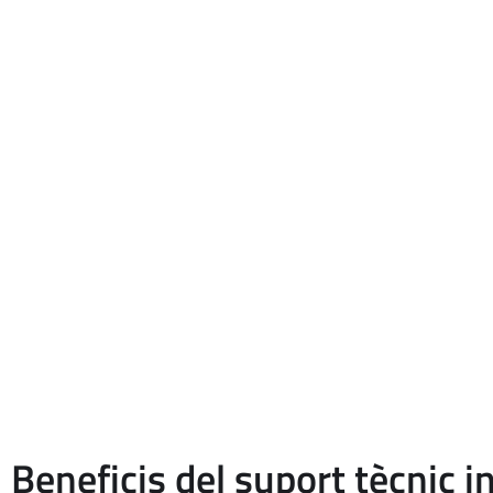
Diferènc
El helpdesk actua com a punt centralitzat de recepció, registre i
u
A dimgest tots dos serveis poden treballar junts: el helpdesk ord
Beneficis del suport tècnic i