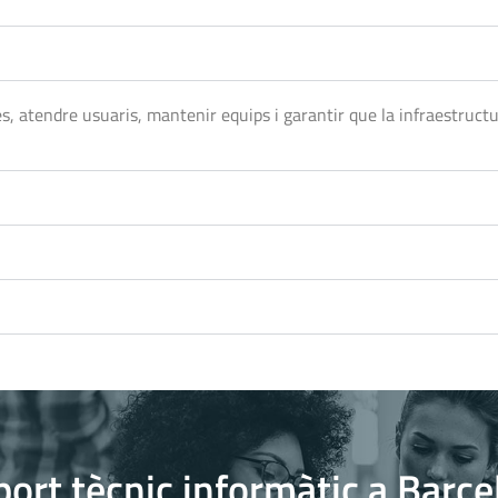
es, atendre usuaris, mantenir equips i garantir que la infraestruct
ort tècnic informàtic a Barce