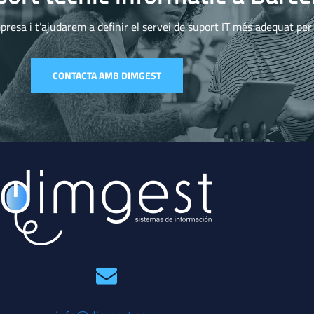
presa i t’ajudarem a definir el servei de suport IT més adequat per 
CONTACTA AMB DIMGEST