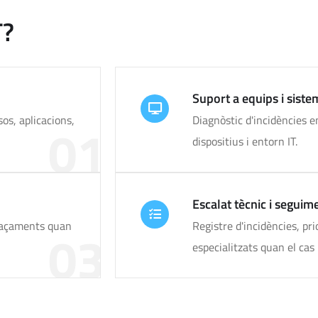
T?
Suport a equips i siste
os, aplicacions,
Diagnòstic d'incidències e
01
dispositius i entorn IT.
Escalat tècnic i seguim
plaçaments quan
Registre d'incidències, pri
03
especialitzats quan el cas